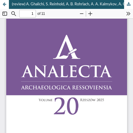
(review) A. Ghalichi, S. Reinhold, A. B. Rohrlach, A. A. Kalmykov, A. Childebayeva, H. Yu, F. Aron, L. Semerau, K. Bastert-Lamprichs, A. B. Belinskiy, N. Y. Berezina, Y. B. Berezin, N. Broomandkhoshbacht, A. P. Buzhilova, V. R. Erlikh, L. Fehren-Schmitz, I. Gambashidze, A. R. Kantorovich, K. B. Kolesnichenko, D. Lordkipanidze, R. G. Magomedov, K. Malek-Custodis, D. Mariaschk, V. E. Maslov, L. Mkrtchyan, A. Nagler, H. F. Nashli, M. Ochir, Y. Y. Piotrovskiy, M. Saribekyan, A. G. Sheremetev, T. Stöllner, J. Thomalsky, B. Vardanyan, C. Posth, J. Krause, C. Warinner, S. Hansen, W. Haak. 2024. The rise and transformation of Bronze Age pastoralists in the Caucasus. Nature 635, 917–925.