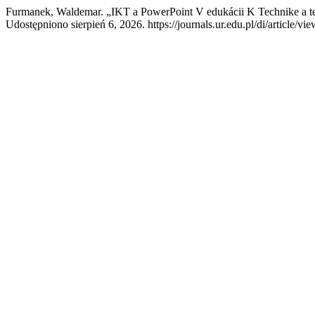
Furmanek, Waldemar. „IKT a PowerPoint V edukácii K Technike a 
Udostępniono sierpień 6, 2026. https://journals.ur.edu.pl/di/article/vi