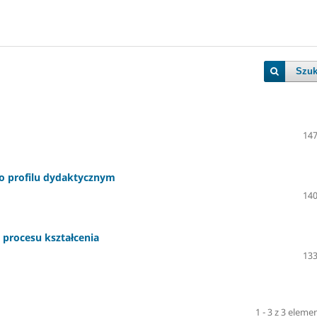
Szuk
147
 o profilu dydaktycznym
140
 procesu kształcenia
133
1 - 3 z 3 elem