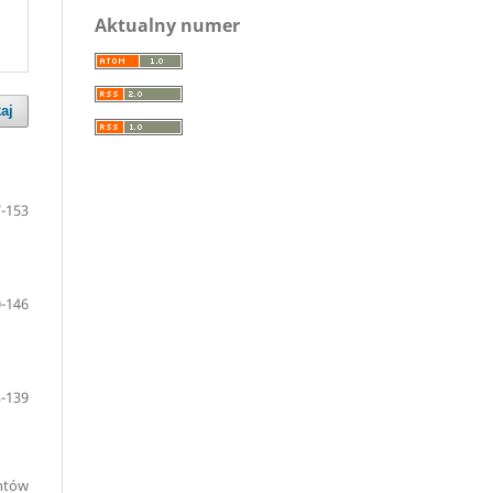
Aktualny numer
aj
-153
-146
-139
entów