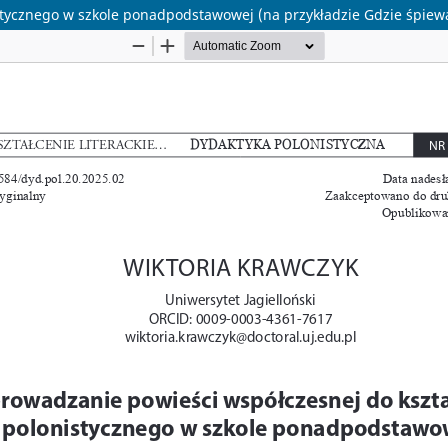
tycznego w szkole ponadpodstawowej (na przykładzie Gdzie śpiewa