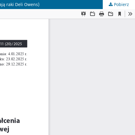
ją raki Deli Owens)
Pobierz