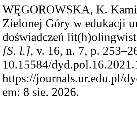
WĘGOROWSKA, K. Kamienie
Zielonej Góry w edukacji u
doświadczeń lit(h)olingwist
[S. l.]
, v. 16, n. 7, p. 253–
10.15584/dyd.pol.16.2021.
https://journals.ur.edu.pl/d
em: 8 sie. 2026.