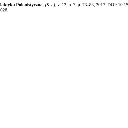
aktyka Polonistyczna
,
[S. l.]
, v. 12, n. 3, p. 73–83, 2017. DOI: 10.
2026.