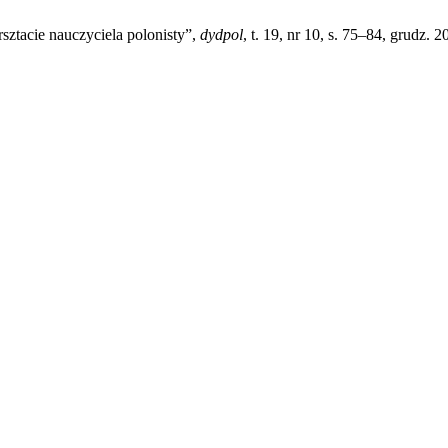
ztacie nauczyciela polonisty”,
dydpol
, t. 19, nr 10, s. 75–84, grudz. 2