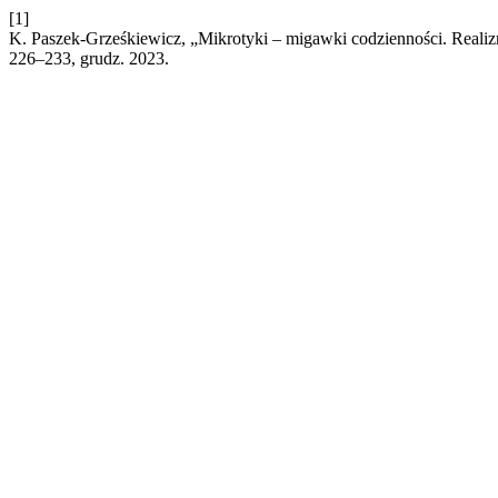
[1]
K. Paszek-Grześkiewicz, „Mikrotyki – migawki codzienności. Realizm
226–233, grudz. 2023.