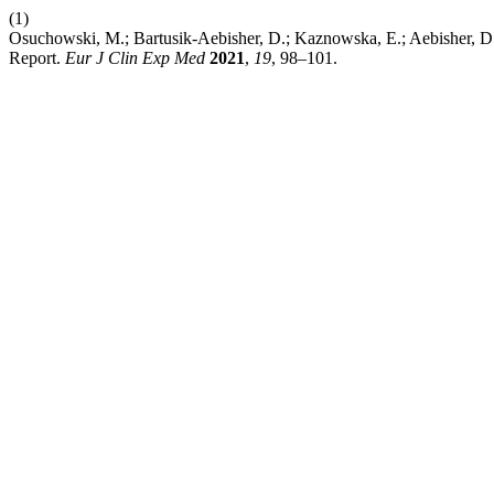
(1)
Osuchowski, M.; Bartusik-Aebisher, D.; Kaznowska, E.; Aebisher, D.
Report.
Eur J Clin Exp Med
2021
,
19
, 98–101.