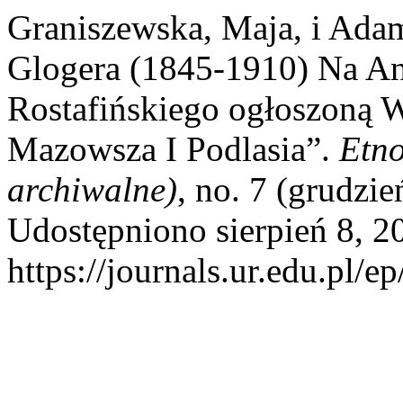
Graniszewska, Maja, i Ad
Glogera (1845-1910) Na An
Rostafińskiego ogłoszoną W
Mazowsza I Podlasia”.
Etno
archiwalne)
, no. 7 (grudzi
Udostępniono sierpień 8, 2
https://journals.ur.edu.pl/e