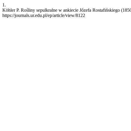
1.
Köhler P. Rośliny sepulkralne w ankiecie Józefa Rostafińskiego (1850
https://journals.ur.edu.pl/ep/article/view/8122