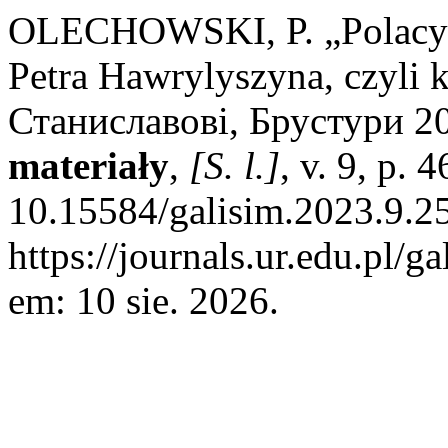
OLECHOWSKI, P. „Polacy w
Petra Hawrylyszyna, czyli 
Станиславові, Брустури 20
materiały
,
[S. l.]
, v. 9, p.
10.15584/galisim.2023.9.25
https://journals.ur.edu.pl/g
em: 10 sie. 2026.