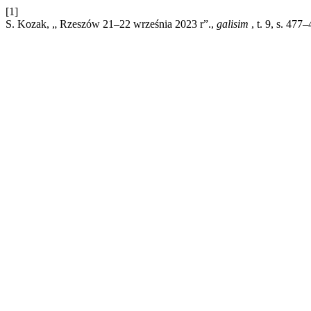
[1]
S. Kozak, „ Rzeszów 21–22 września 2023 r”.,
galisim
, t. 9, s. 477