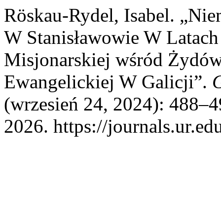
Röskau-Rydel, Isabel. „Ni
W Stanisławowie W Latach 
Misjonarskiej wśród Żydów
Ewangelickiej W Galicji”.
G
(wrzesień 24, 2024): 488–4
2026. https://journals.ur.ed