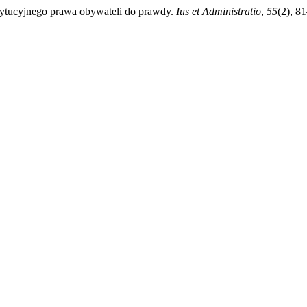
stytucyjnego prawa obywateli do prawdy.
Ius et Administratio
,
55
(2), 8