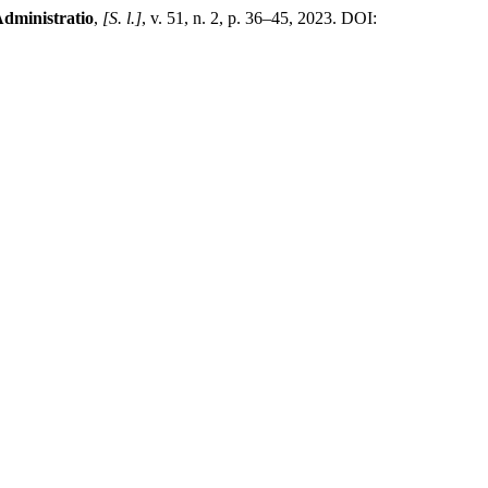
Administratio
,
[S. l.]
, v. 51, n. 2, p. 36–45, 2023. DOI: