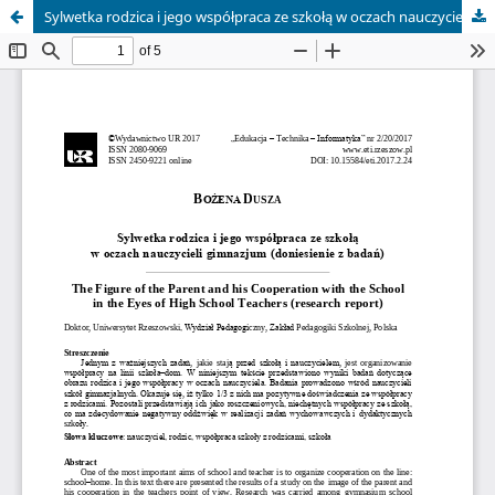
Sylwetka rodzica i jego współpraca ze szkołą w oczach nauczycieli gimnazjum (doniesienie z badań)