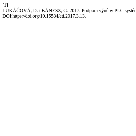
[1]
LUKÁĈOVÁ, D. i BÁNESZ, G. 2017. Podpora výuĉby PLC systémo
DOI:https://doi.org/10.15584/eti.2017.3.13.