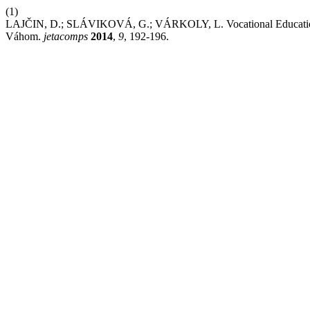
(1)
LAJČIN, D.; SLÁVIKOVÁ, G.; VÁRKOLY, L. Vocational Education an
Váhom.
jetacomps
2014
,
9
, 192-196.