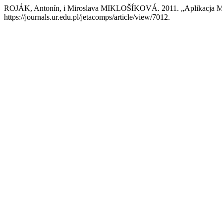
ROJÁK, Antonín, i Miroslava MIKLOŠÍKOVÁ. 2011. „Aplikacja Mu
https://journals.ur.edu.pl/jetacomps/article/view/7012.