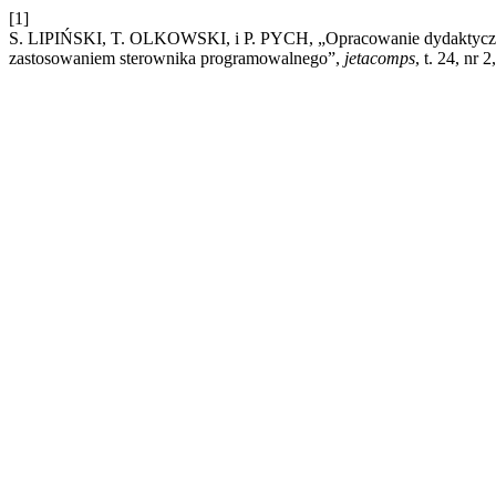
[1]
S. LIPIŃSKI, T. OLKOWSKI, i P. PYCH, „Opracowanie dydaktyczne u
zastosowaniem sterownika programowalnego”,
jetacomps
, t. 24, nr 