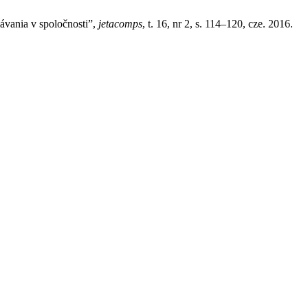
ania v spoločnosti”,
jetacomps
, t. 16, nr 2, s. 114–120, cze. 2016.