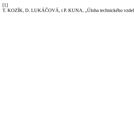
[1]
T. KOZÍK, D. LUKÁČOVÁ, i P. KUNA, „Úloha technického vzdeláv