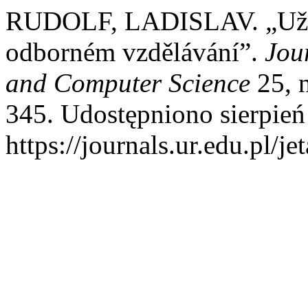
RUDOLF, LADISLAV. „Užit
odborném vzdělávání”.
Jou
and Computer Science
25, n
345. Udostępniono sierpień
https://journals.ur.edu.pl/j