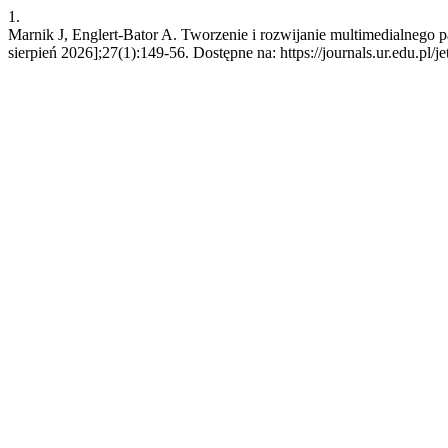
1.
Marnik J, Englert-Bator A. Tworzenie i rozwijanie multimedialnego 
sierpień 2026];27(1):149-56. Dostępne na: https://journals.ur.edu.pl/j