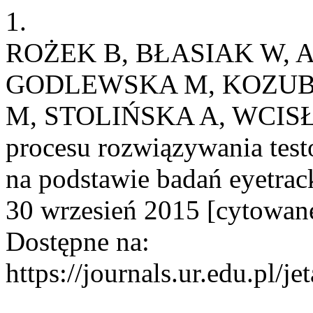
1.
ROŻEK B, BŁASIAK W,
GODLEWSKA M, KOZUBO
M, STOLIŃSKA A, WCISŁO
procesu rozwiązywania tes
na podstawie badań eyetrac
30 wrzesień 2015 [cytowane
Dostępne na:
https://journals.ur.edu.pl/j