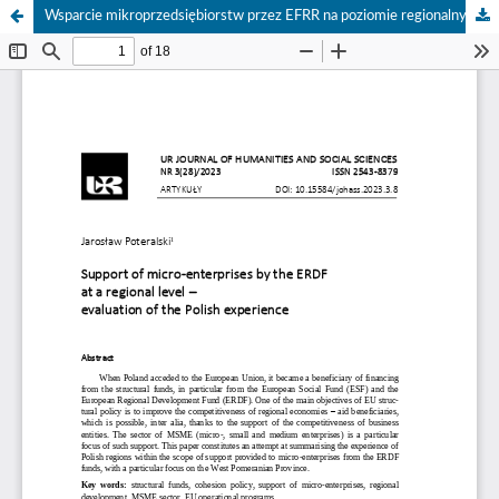
Wsparcie mikroprzedsiębiorstw przez EFRR na poziomie regionalnym – ocena polskich doświadczeń