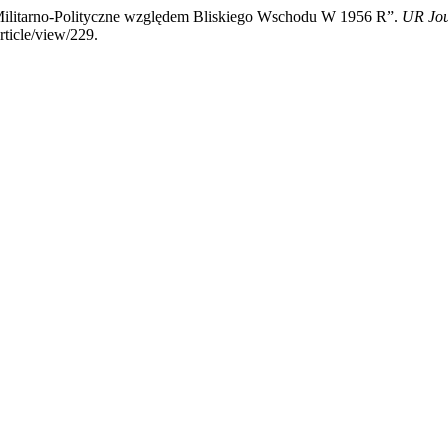
y Militarno-Polityczne względem Bliskiego Wschodu W 1956 R”.
UR Jou
rticle/view/229.