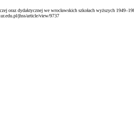
czej oraz dydaktycznej we wrocławskich szkołach wyższych 1949‒1989
ur.edu.pl/jhss/article/view/9737