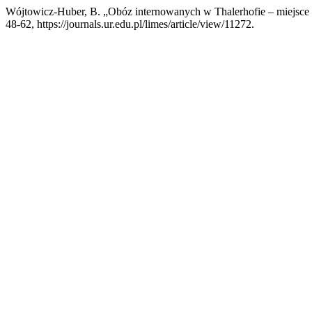
Wójtowicz-Huber, B. „Obóz internowanych w Thalerhofie – miejsce 
48-62, https://journals.ur.edu.pl/limes/article/view/11272.