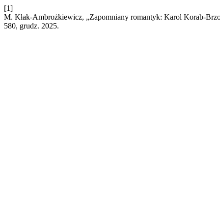
[1]
M. Kłak-Ambrożkiewicz, „Zapomniany romantyk: Karol Korab-Brzoz
580, grudz. 2025.