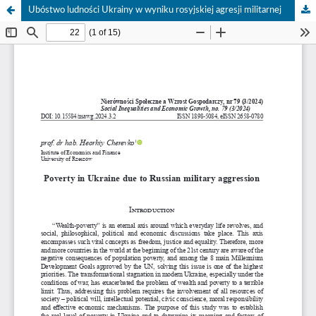
Ubóstwo ludności Ukrainy w wyniku rosyjskiej agresji militarnej