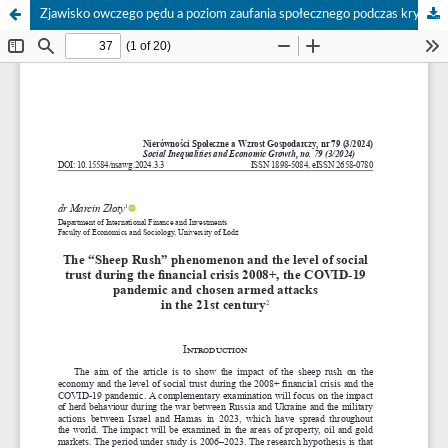
Zjawisko owczego pędu a poziom zaufania społecznego podczas kryzysu finansowego, pandemii COVID-19 i wybranych działań militarnych w XXI wieku