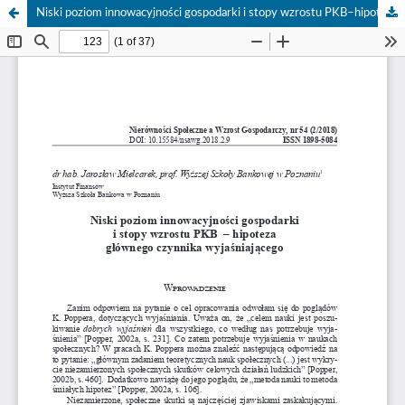
Niski poziom innowacyjności gospodarki i stopy wzrostu PKB–hipoteza głównego czynnika wyjaśniającego