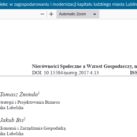
ielec w zagospodarowaniu i modernizacji kapitału ludzkiego miasta Lublin