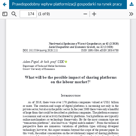
Prawdopodobny wpływ platformizacji gospodarki na rynek pracy