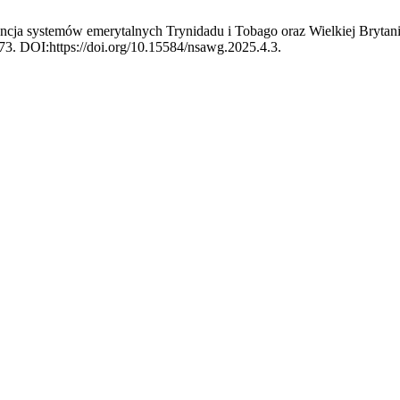
encja systemów emerytalnych Trynidadu i Tobago oraz Wielkiej Brytan
–73. DOI:https://doi.org/10.15584/nsawg.2025.4.3.