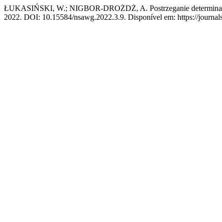
ŁUKASIŃSKI, W.; NIGBOR-DROŻDŻ, A. Postrzeganie determinant ro
2022. DOI: 10.15584/nsawg.2022.3.9. Disponível em: https://journals