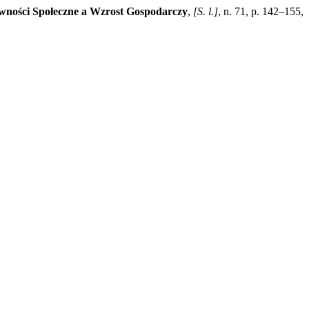
wności Społeczne a Wzrost Gospodarczy
,
[S. l.]
, n. 71, p. 142–155,