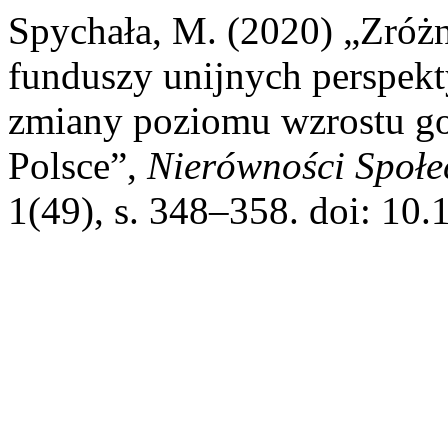
Spychała, M. (2020) „Zróżn
funduszy unijnych perspek
zmiany poziomu wzrostu g
Polsce”,
Nierówności Społe
1(49), s. 348–358. doi: 10