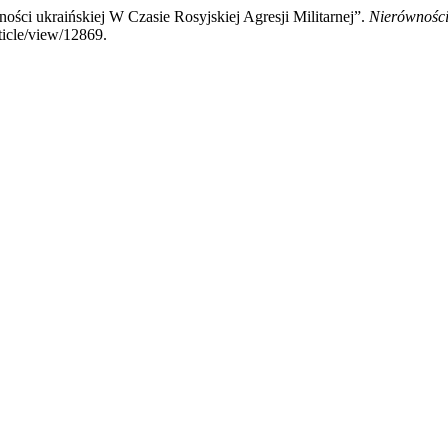
ości ukraińskiej W Czasie Rosyjskiej Agresji Militarnej”.
Nierówności
rticle/view/12869.