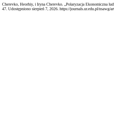
Cherevko, Heorhiy, i Iryna Cherevko. „Polaryzacja Ekonomiczna ludn
47. Udostępniono sierpień 7, 2026. https://journals.ur.edu.pl/nsawg/a