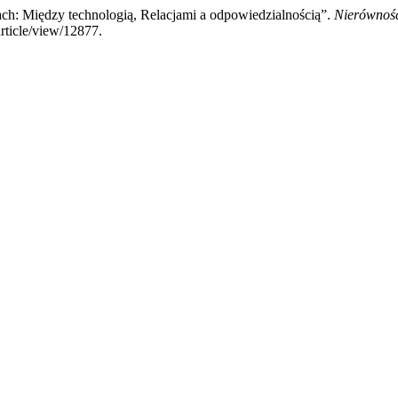
ach: Między technologią, Relacjami a odpowiedzialnością”.
Nierównośc
article/view/12877.