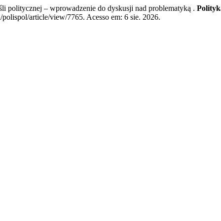
olitycznej – wprowadzenie do dyskusji nad problematyką .
Polityk
/polispol/article/view/7765. Acesso em: 6 sie. 2026.