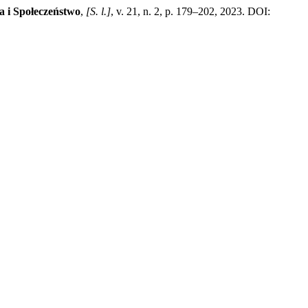
a i Społeczeństwo
,
[S. l.]
, v. 21, n. 2, p. 179–202, 2023. DOI: