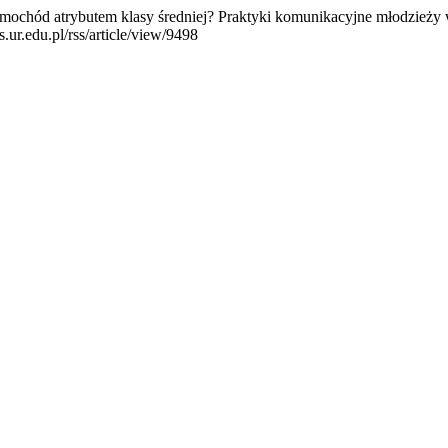
 samochód atrybutem klasy średniej? Praktyki komunikacyjne młodzież
s.ur.edu.pl/rss/article/view/9498