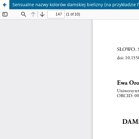
Sensualne nazwy kolorów damskiej bielizny (na przykładzie fi