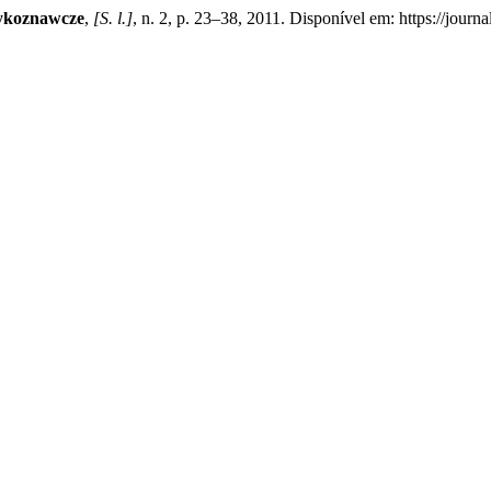
zykoznawcze
,
[S. l.]
, n. 2, p. 23–38, 2011. Disponível em: https://journ