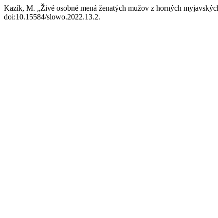
Kazík, M. „Živé osobné mená ženatých mužov z horných myjavskýc
doi:10.15584/slowo.2022.13.2.