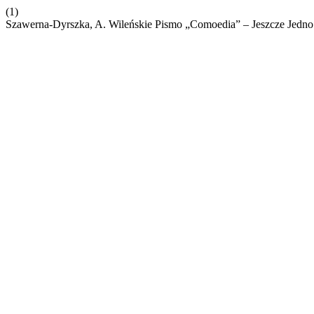
(1)
Szawerna-Dyrszka, A. Wileńskie Pismo „Comoedia” – Jeszcze Jed