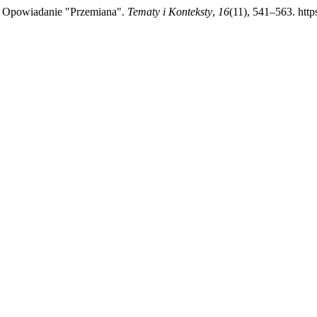
y: Opowiadanie "Przemiana".
Tematy i Konteksty
,
16
(11), 541–563. http