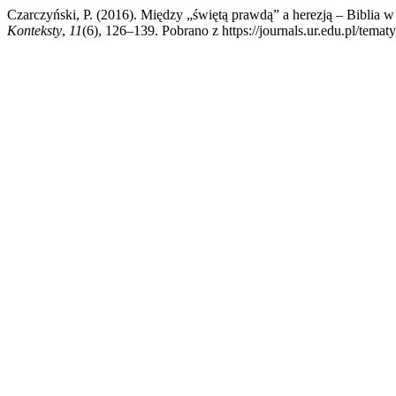
Czarczyński, P. (2016). Między „świętą prawdą” a herezją – Bibli
Konteksty
,
11
(6), 126–139. Pobrano z https://journals.ur.edu.pl/temat