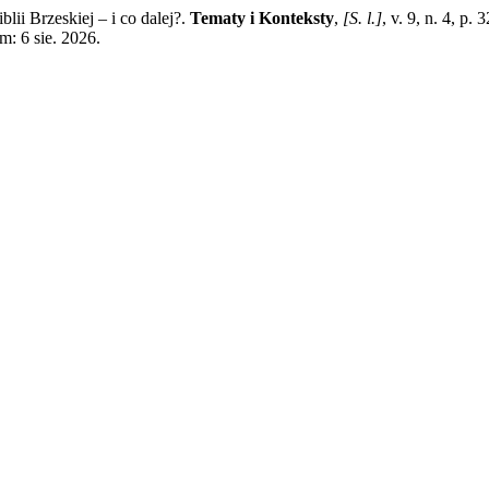
ii Brzeskiej – i co dalej?.
Tematy i Konteksty
,
[S. l.]
, v. 9, n. 4, p
m: 6 sie. 2026.