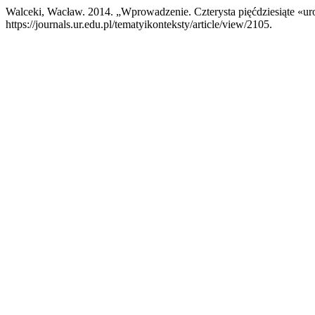
Walceki, Wacław. 2014. „Wprowadzenie. Czterysta pięćdziesiąte «uro
https://journals.ur.edu.pl/tematyikonteksty/article/view/2105.